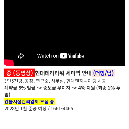
중 (동영상)
현대테라타워 세마역 안내
(더빙/남)
3만5천평, 공장, 연구소, 사무실, 현대엔지니아링 시공
계약금 5% 입금 ~> 중도금 무이자 ~> 4% 지원 (최종 1% 투
입)
건물시설관리업체 모집 중
2028년 1월 준공 예정 / 1661-4465