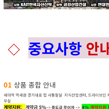
중요사항
안
◇
01
상품 종합 안내
세마역 역세권 경기대로 접 사통팔달 지식산업센터, 드라이브인 제조
무실
계약지원:
계약금 5%
4%
계약지원
~>
중도금 무이자
~>