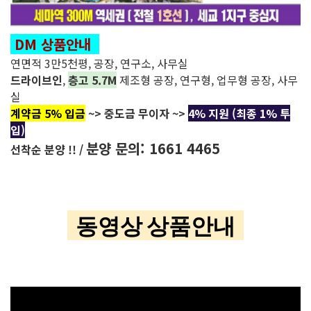
DM 상품안내
연면적 3만5천평, 공장, 연구소, 사무실
드라이브인
,
층고 5.7M
제조형 공장, 연구형, 업무형 공장, 사무
실
계약금 5% 입금
~> 중도금 무이자 ~>
4% 지원 (최종 1% 투
입)
분양 문의: 1661 4465
선착순 분양 !! /
동영상 상품안내